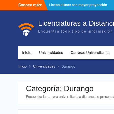
Ir
Conoce más:
Licenciaturas con mayor proyección
al
Importancia del networking
contenido
¿Cómo utilizar los diversos recursos
digitales?
Licenciaturas a Distanc
Encuentra todo tipo de información 
Inicio
Universidades
Carreras Universitarias
Inicio
Universidades
Durango
Categoría:
Durango
Encuentra la carrera universitaria a distancia o presencia