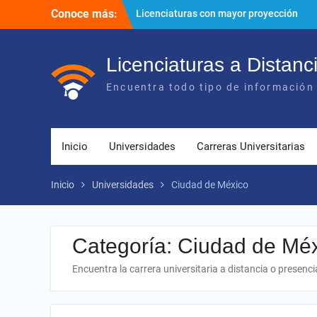
Ir
Conoce más:
Licenciaturas con mayor proyección
al
Importancia del networking
contenido
¿Cómo utilizar los diversos recursos
digitales?
Licenciaturas a Distanc
Encuentra todo tipo de información 
Inicio
Universidades
Carreras Universitarias
Inicio
Universidades
Ciudad de México
Categoría:
Ciudad de Mé
Encuentra la carrera universitaria a distancia o presencia