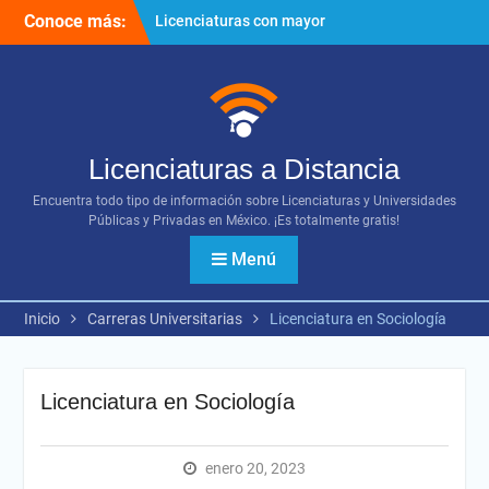
Ir
Conoce más:
Licenciaturas con mayor
al
proyección
contenido
Importancia del networking
¿Cómo utilizar los diversos
recursos digitales?
Licenciaturas a Distancia
Encuentra todo tipo de información sobre Licenciaturas y Universidades
Públicas y Privadas en México. ¡Es totalmente gratis!
Menú
Inicio
Carreras Universitarias
Licenciatura en Sociología
Licenciatura en Sociología
enero 20, 2023