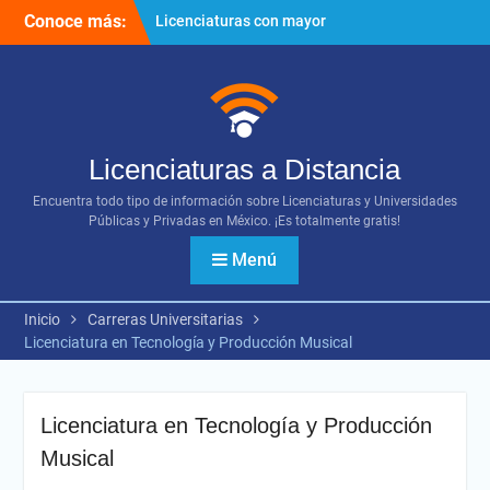
Ir
Conoce más:
Licenciaturas con mayor
al
proyección
contenido
Importancia del networking
¿Cómo utilizar los diversos
recursos digitales?
Licenciaturas a Distancia
Encuentra todo tipo de información sobre Licenciaturas y Universidades
Públicas y Privadas en México. ¡Es totalmente gratis!
Menú
Inicio
Carreras Universitarias
Licenciatura en Tecnología y Producción Musical
Licenciatura en Tecnología y Producción
Musical