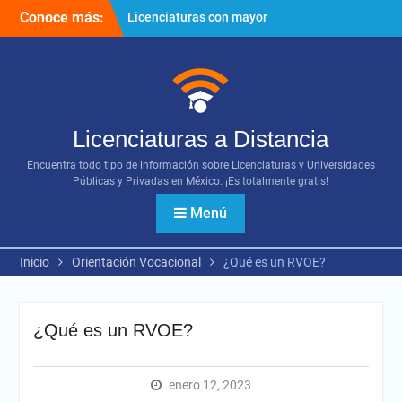
Ir
Conoce más:
Licenciaturas con mayor
al
proyección
contenido
Importancia del networking
¿Cómo utilizar los diversos
recursos digitales?
Licenciaturas a Distancia
Encuentra todo tipo de información sobre Licenciaturas y Universidades
Públicas y Privadas en México. ¡Es totalmente gratis!
Menú
Inicio
Orientación Vocacional
¿Qué es un RVOE?
¿Qué es un RVOE?
enero 12, 2023