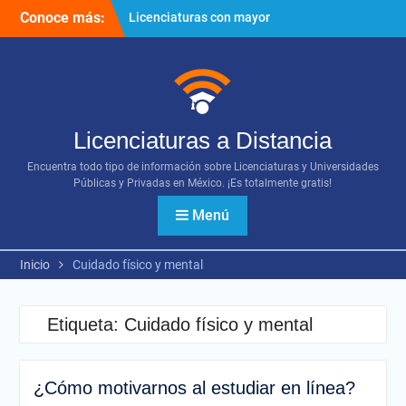
Ir
Conoce más:
Licenciaturas con mayor
al
proyección
contenido
Importancia del networking
¿Cómo utilizar los diversos
recursos digitales?
Licenciaturas a Distancia
Encuentra todo tipo de información sobre Licenciaturas y Universidades
Públicas y Privadas en México. ¡Es totalmente gratis!
Menú
Inicio
Cuidado físico y mental
Etiqueta:
Cuidado físico y mental
¿Cómo motivarnos al estudiar en línea?