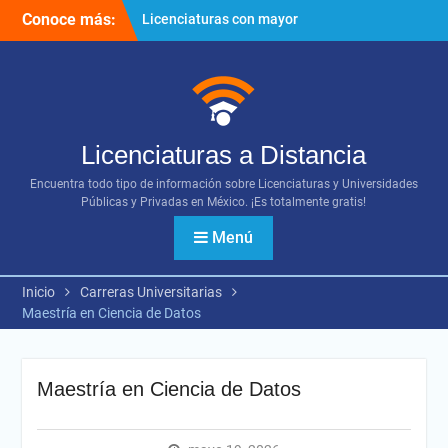
Ir
Conoce más:
Licenciaturas con mayor
al
proyección
contenido
Importancia del networking
¿Cómo utilizar los diversos
recursos digitales?
Licenciaturas a Distancia
Encuentra todo tipo de información sobre Licenciaturas y Universidades
Públicas y Privadas en México. ¡Es totalmente gratis!
Menú
Inicio
Carreras Universitarias
Maestría en Ciencia de Datos
Maestría en Ciencia de Datos