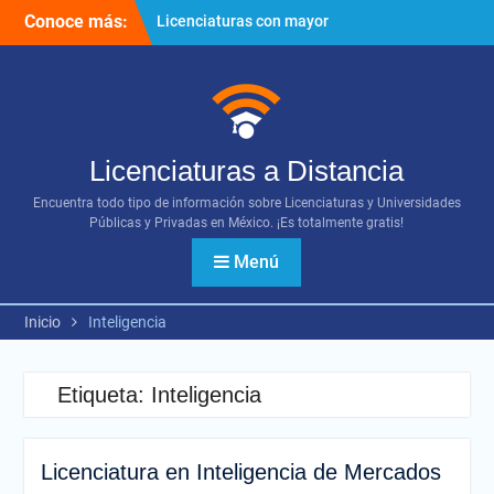
Ir
Conoce más:
Licenciaturas con mayor
al
proyección
contenido
Importancia del networking
¿Cómo utilizar los diversos
recursos digitales?
Licenciaturas a Distancia
Encuentra todo tipo de información sobre Licenciaturas y Universidades
Públicas y Privadas en México. ¡Es totalmente gratis!
Menú
Inicio
Inteligencia
Etiqueta:
Inteligencia
Licenciatura en Inteligencia de Mercados