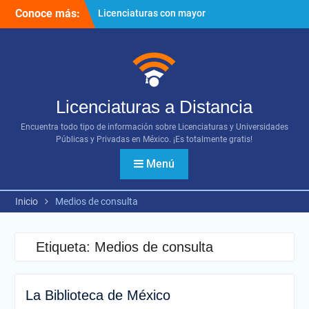
Ir
Conoce más:
Licenciaturas con mayor
al
proyección
contenido
Importancia del networking
¿Cómo utilizar los diversos
recursos digitales?
Licenciaturas a Distancia
Encuentra todo tipo de información sobre Licenciaturas y Universidades
Públicas y Privadas en México. ¡Es totalmente gratis!
Menú
Inicio
Medios de consulta
Etiqueta:
Medios de consulta
La Biblioteca de México