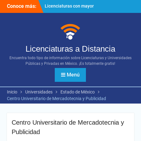
Ir
Conoce más:
Licenciaturas con mayor
al
proyección
contenido
Importancia del networking
¿Cómo utilizar los diversos
recursos digitales?
Licenciaturas a Distancia
Encuentra todo tipo de información sobre Licenciaturas y Universidades
Públicas y Privadas en México. ¡Es totalmente gratis!
Menú
Inicio
Universidades
Estado de México
Centro Universitario de Mercadotecnia y Publicidad
Centro Universitario de Mercadotecnia y
Publicidad