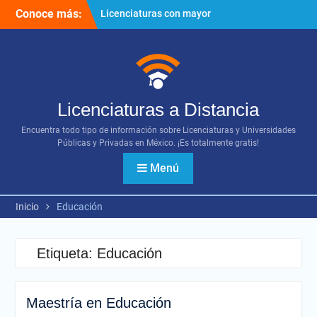
Ir
Conoce más:
Licenciaturas con mayor
al
proyección
contenido
Importancia del networking
¿Cómo utilizar los diversos
recursos digitales?
Licenciaturas a Distancia
Encuentra todo tipo de información sobre Licenciaturas y Universidades
Públicas y Privadas en México. ¡Es totalmente gratis!
Menú
Inicio
Educación
Etiqueta:
Educación
Maestría en Educación