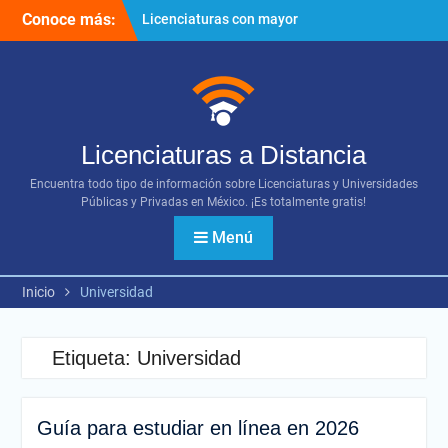
Ir
Conoce más:
Licenciaturas con mayor
al
proyección
contenido
Importancia del networking
¿Cómo utilizar los diversos
recursos digitales?
Licenciaturas a Distancia
Encuentra todo tipo de información sobre Licenciaturas y Universidades
Públicas y Privadas en México. ¡Es totalmente gratis!
Menú
Inicio
Universidad
Etiqueta:
Universidad
Guía para estudiar en línea en 2026