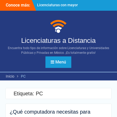
Ir
Conoce más:
Licenciaturas con mayor
al
proyección
contenido
Importancia del networking
¿Cómo utilizar los diversos
recursos digitales?
Licenciaturas a Distancia
Encuentra todo tipo de información sobre Licenciaturas y Universidades
Públicas y Privadas en México. ¡Es totalmente gratis!
Menú
Inicio
PC
Etiqueta:
PC
¿Qué computadora necesitas para