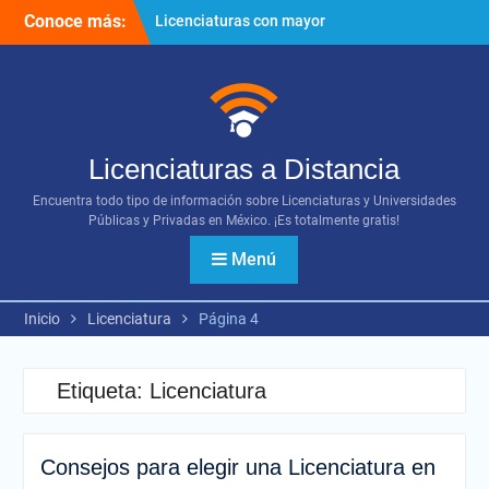
Ir
Conoce más:
Licenciaturas con mayor
al
proyección
contenido
Importancia del networking
¿Cómo utilizar los diversos
recursos digitales?
Licenciaturas a Distancia
Encuentra todo tipo de información sobre Licenciaturas y Universidades
Públicas y Privadas en México. ¡Es totalmente gratis!
Menú
Inicio
Licenciatura
Página 4
Etiqueta:
Licenciatura
Consejos para elegir una Licenciatura en