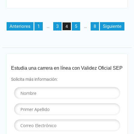
Paginación
Anteriores
1
3
5
8
Siguiente
…
4
…
de
entradas
Estudia una carrera en línea con Validez Oficial SEP
Solicita más información: