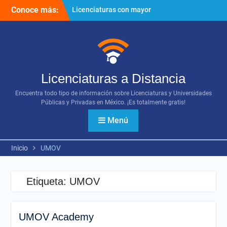
Ir
Conoce más:
Licenciaturas con mayor
al
proyección
contenido
Importancia del networking
¿Cómo utilizar los diversos
recursos digitales?
Licenciaturas a Distancia
Encuentra todo tipo de información sobre Licenciaturas y Universidades
Públicas y Privadas en México. ¡Es totalmente gratis!
Menú
Inicio
UMOV
Etiqueta:
UMOV
UMOV Academy