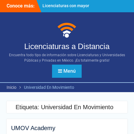
Ir
Conoce más:
Licenciaturas con mayor
al
proyección
contenido
Importancia del networking
¿Cómo utilizar los diversos
recursos digitales?
Licenciaturas a Distancia
Encuentra todo tipo de información sobre Licenciaturas y Universidades
Públicas y Privadas en México. ¡Es totalmente gratis!
Menú
Inicio
Universidad En Movimiento
Etiqueta:
Universidad En Movimiento
UMOV Academy